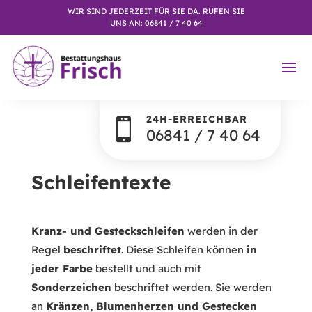
WIR SIND JEDERZEIT FÜR SIE DA. RUFEN SIE
UNS AN: 06841 / 7 40 64
24H-ERREICHBAR

06841 / 7 40 64
Schleifentexte
Kranz- und Gesteckschleifen
werden in der
Regel
beschriftet
. Diese Schleifen können
in
jeder Farbe
bestellt und auch mit
Sonderzeichen
beschriftet werden. Sie werden
an
Kränzen, Blumenherzen und Gestecken